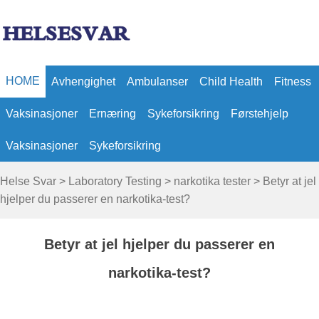
HOME
Avhengighet
Ambulanser
Child Health
Fitness
Vaksinasjoner
Ernæring
Sykeforsikring
Førstehjelp
Vaksinasjoner
Sykeforsikring
Helse Svar
>
Laboratory Testing
>
narkotika tester
> Betyr at jel
hjelper du passerer en narkotika-test?
Betyr at jel hjelper du passerer en
narkotika-test?