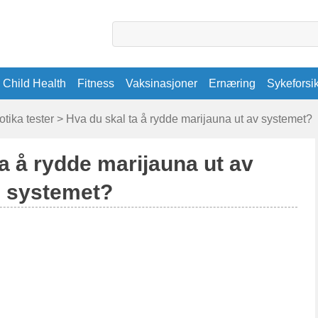
Child Health
Fitness
Vaksinasjoner
Ernæring
Sykeforsi
otika tester
> Hva du skal ta å rydde marijauna ut av systemet?
a å rydde marijauna ut av
systemet?