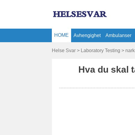
HOME
Avhengighet
Ambulanser
Sykeforsikring
Helse Svar
>
Laboratory Testing
>
nark
Hva du skal t