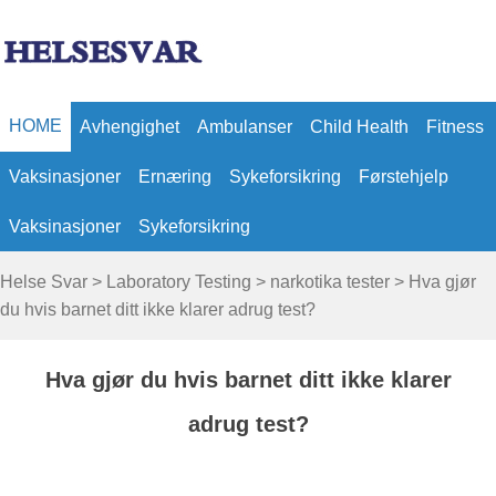
HOME
Avhengighet
Ambulanser
Child Health
Fitness
Vaksinasjoner
Ernæring
Sykeforsikring
Førstehjelp
Vaksinasjoner
Sykeforsikring
Helse Svar
>
Laboratory Testing
>
narkotika tester
> Hva gjør
du hvis barnet ditt ikke klarer adrug test?
Hva gjør du hvis barnet ditt ikke klarer
adrug test?