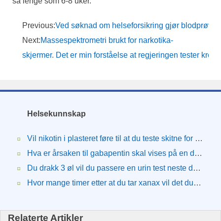
så lenge som 6-8 uker.
Previous:
Ved søknad om helseforsikring gjør blodprøve 
Next:
Massespektrometri brukt for narkotika-
skjermer. Det er min forståelse at regjeringen tester kron
Helsekunnskap
Vil nikotin i plasteret føre til at du teste skitne for tobakk med en urinprøve?
Hva er årsaken til gabapentin skal vises på en dopingtest?
Du drakk 3 øl vil du passere en urin test neste dag?
Hvor mange timer etter at du tar xanax vil det dukke opp i urinprøve?
Relaterte Artikler