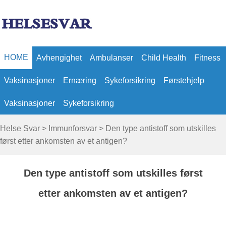
HOME
Avhengighet
Ambulanser
Child Health
Fitness
Vaksinasjoner
Ernæring
Sykeforsikring
Førstehjelp
Vaksinasjoner
Sykeforsikring
Helse Svar
>
Immunforsvar
> Den type antistoff som utskilles
først etter ankomsten av et antigen?
Den type antistoff som utskilles først
etter ankomsten av et antigen?