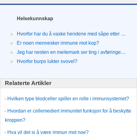
Helsekunnskap
Hvorfor har du å vaske hendene med såpe etter å ha spist fet mat?
Er noen mennesker immune mot kop?
Jeg har nesten en meitemark ser ting i avføringen i dag det var brunt og du nylig har hatt et par blodige seg, men ikke mange hva er det?
Hvorfor burps lukter svovel?
Relaterte Artikler
Hvilken type blodceller spiller en rolle i immunsystemet?
Hvordan er cellemediert immunitet funksjon for å beskytte
kroppen?
Hva vil det si å være immun mot noe?