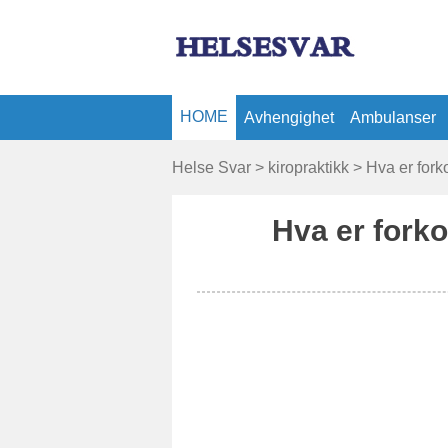
HOME
Avhengighet
Ambulanser
Sykeforsikring
Helse Svar
>
kiropraktikk
> Hva er forko
Hva er forko