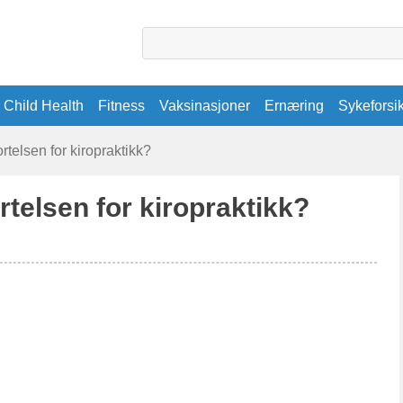
Child Health
Fitness
Vaksinasjoner
Ernæring
Sykeforsi
rtelsen for kiropraktikk?
rtelsen for kiropraktikk?